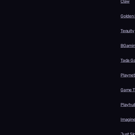
Claw
Golden
Tequity
BGami
Tada G
Playnet
Game T
Playhu
Imagine
Just Sl