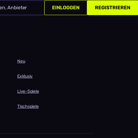
ien, Anbieter
EINLOGGEN
REGISTRIEREN
Neu
Exklusiv
Live-Spiele
Tischspiele