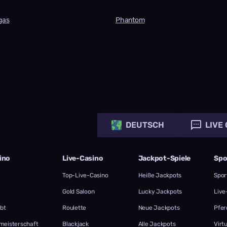
gas
Phantom
DEUTSCH
LIVE
ino
Live-Casino
Jackpot-Spiele
Spo
Top-Live-Casino
Heiße Jackpots
Spor
Gold Saloon
Lucky Jackpots
Live
ebt
Roulette
Neue Jackpots
Pfer
meisterschaft
Blackjack
Alle Jackpots
Virtu