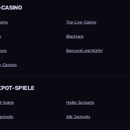
-CASINO
sino
Top-Live-Casino
e
Blackjack
hows
Baccarat und Würfel
ve-Casinos
POT-SPIELE
-Spiele
Heiße Jackpots
ackpots
Alle Jackpots