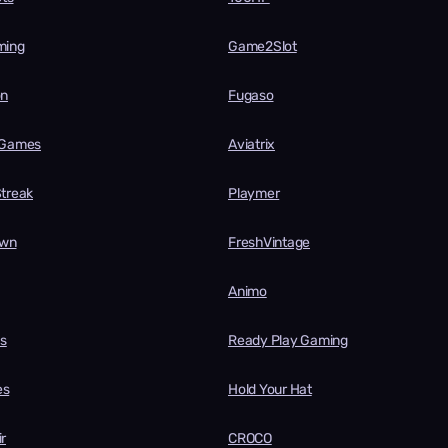
ming
Game2Slot
on
Fugaso
 Games
Aviatrix
treak
Playmer
own
FreshVintage
Animo
us
Ready Play Gaming
es
Hold Your Hat
r
CROCO