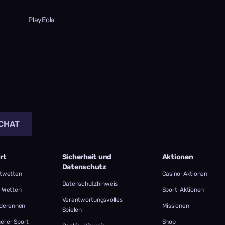
PlayEola
 CHAT
rt
Sicherheit und
Aktionen
Datenschutz
twetten
Casino-Aktionen
Datenschutzhinweis
-Wetten
Sport-Aktionen
Verantwortungsvolles
derennen
Missionen
Spielen
eller Sport
Shop