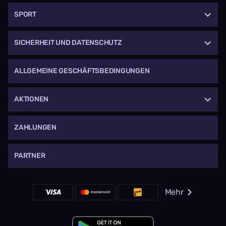
SPORT
SICHERHEIT UND DATENSCHUTZ
ALLGEMEINE GESCHÄFTSBEDINGUNGEN
AKTIONEN
ZAHLUNGEN
PARTNER
Mehr