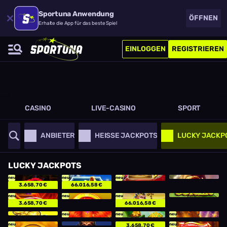
Sportuna Anwendung
ÖFFNEN
Erhalte die App für das beste Spiel
EINLOGGEN
REGISTRIEREN
CASINO
LIVE-CASINO
SPORT
ANBIETER
HEISSE JACKPOTS
LUCKY JACKP
LUCKY JACKPOTS
neu
neu
neu
3.658,70 €
66.016,58 €
neu
neu
neu
3.658,70 €
66.016,58 €
neu
neu
neu
neu
neu
3.658,70 €