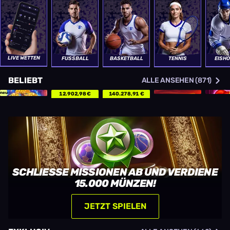
LIVE WETTEN
FUSSBALL
BASKETBALL
TENNIS
EISH
BELIEBT
ALLE ANSEHEN (871)
neu
12.902,98 €
140.278,91 €
SCHLIESSE MISSIONEN AB UND VERDIENE 1
5.000 MÜNZEN!
JETZT SPIELEN