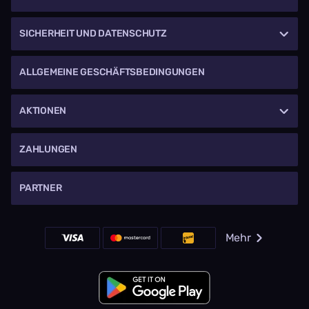
SICHERHEIT UND DATENSCHUTZ
ALLGEMEINE GESCHÄFTSBEDINGUNGEN
AKTIONEN
ZAHLUNGEN
PARTNER
Mehr