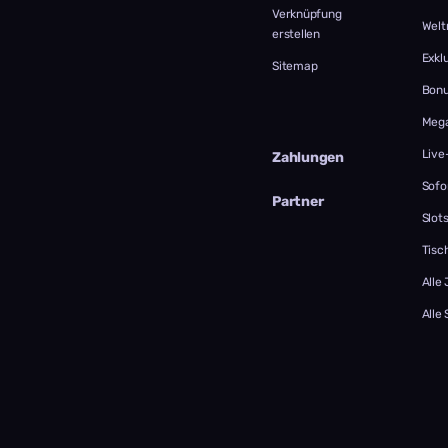
anwesen
Verknüpfung
Welt
explodie
erstellen
Exkl
Live Bl
Sitemap
genannt
Bonu
Live Ro
Live Ba
Meg
Live Po
Live
Zahlungen
Das sin
Sofo
Crazy Ti
Partner
wirst di
Slot
zugängl
Tisc
So fun
Alle
Sobald 
Alle 
Sobald 
nur mit
gibt es
dazuverd
und sch
geleite