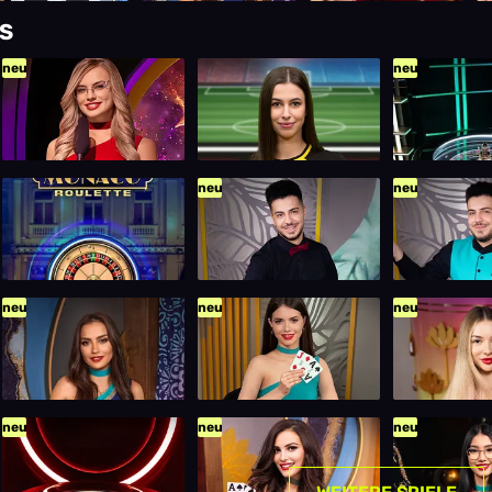
OS
neu
neu
neu
neu
neu
neu
neu
neu
neu
neu