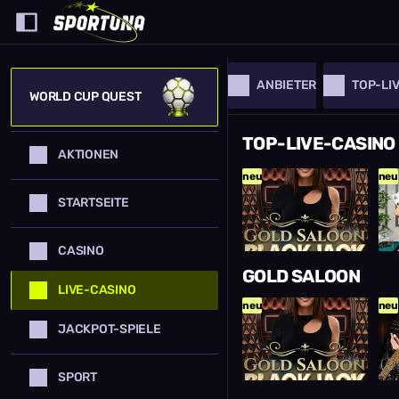
ANBIETER
TOP-LI
WORLD CUP QUEST
TOP-LIVE-CASINO
AKTIONEN
neu
neu
STARTSEITE
CASINO
GOLD SALOON
LIVE-CASINO
neu
neu
JACKPOT-SPIELE
SPORT