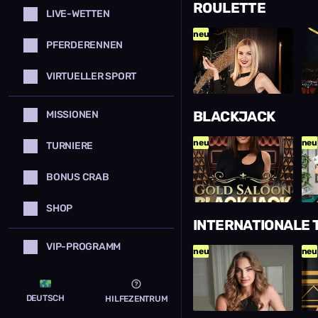
ROULETTE
LIVE-WETTEN
neu
PFERDERENNEN
VIRTUELLER SPORT
BLACKJACK
MISSIONEN
neu
neu
TURNIERE
BONUS CRAB
SHOP
INTERNATIONALE 
VIP-PROGRAMM
neu
neu
DEUTSCH
HILFEZENTRUM