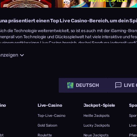
WEITERE SPIELE
na präsentiert einen Top Live Casino-Bereich, um dein Sp
sich die Technologie weiterentwickelt, so ist es auch mit der iGaming-Br
nprall von Technologie und Glücksspielwelt hat viele interaktive und fe
zu einem erstklassigen Live Casino bereich, der bei Sportuna jederzeit verf
ng haben, ist mit Titeln gefüllt, die echte Dealer und echte Spielshow-M
anzeigen
hter macht. Diese menschliche Note, die den Veröffentlichungen hinzugefü
e trägt zur allgemeinen Entwicklung der Branche bei und bringt etwas Ne
dass das Live Casino der beste Vertreter der Online Casinospiele ist, die 
hied zu den anderen Arten von Casinotiteln besteht darin, dass sie gestr
ie Action in Echtzeit verfolgen kannst. Du kannst jederzeit die besten E
DEUTSCH
LIVE
oren chatten, indem du die Chat Option nutzt. Mithilfe von Spezialeffekt
rittliche Funktionen und Optionen wie Virtual Reality Live Casino Tische. 
Veröffentlichungen jeden Tag steigt, was bedeutet, dass sich immer mehr S
rf an solchen Titeln, was ihre derzeitige Menge erklärt.
ino
Live-Casino
Jackpot-Spiele
Spo
Top-Live-Casino
Heiße Jackpots
Spor
ind die Live Casino Spielarten, die du bei Sportuna genieß
Gold Saloon
Lucky Jackpots
Live
 ein Live Casino Erlebnis bei Sportuna genießen willst, gibt es viele versc
n kannst. Die Spiele sind alle auf ihre eigene Art und Weise unterschiedlic
ebt
Roulette
Neue Jackpots
Pfer