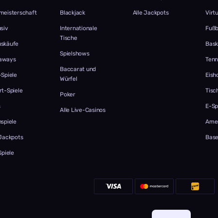
d ist. Wir bieten eine große Auswahl an Spielen an, und es werden immer 
meisterschaft
Blackjack
Alle Jackpots
Virtu
rt. Wir stellen dir die wichtigsten vor und sagen dir, was sie in Wirklichkeit s
usiv
Internationale
Fußb
ackjack: Das beliebteste Live Casino Spiel, das mit einem Kartenspiel aus
Tische
 wird.
skäufe
Bask
ulette: ein weiteres sehr bekanntes Spiel, das nach dem französischen Wo
Spielshows
ccarat: Ein Kartenspiel, das zwischen dem Bankier und dem Spieler mit drei
aways
Tenn
ker: ein Spiel mit 52 Karten, bei dem du gegen andere Spieler und den Wert 
Baccarat und
-Spiele
Eish
Würfel
d natürlich nicht die einzigen Live Casino Spiele, die du bei Sportuna fi
rt-Spiele
Tisc
me, Big Baller, Boom City, Crazy Coin Flip, Mega Wheel und andere. Wie du 
Poker
ch bei Sportuna nie langweilen, egal zu welcher Tages- oder Nachtzeit. Die
s
E-Sp
Alle Live-Casinos
ich, so dass du ein ziemlich reibungsloses Erlebnis genießen kannst.
hspiele
Amer
ktionieren die Live Casino Spiele bei Sportuna
 Jackpots
Base
du den Live Casino Bereich bei Sportuna betrittst, musst du dich zu dem S
Spiele
du deinen Favoriten gefunden hast, klickst du darauf, um den Spielmodus z
 echtem Geld gespielt werden können, also ist die Nutzung von Boni nicht 
 für diese Veröffentlichungen keine Demoversionen, was bedeutet, dass du
ienen kannst! Das Prinzip, nach dem es funktioniert, ist das, dass du, sobal
on kann es losgehen. Wenn du dir das Ganze von der technischen Seite a
t und in Echtzeit auf die Bildschirme deiner Geräte gestreamt. Natürlich b