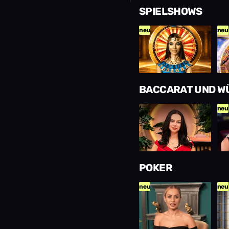
SPIELSHOWS
neu
neu
BACCARAT UND W
neu
POKER
neu
neu