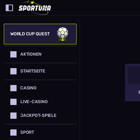
WORLD CUP QUEST
AKTIONEN
STARTSEITE
CASINO
LIVE-CASINO
JACKPOT-SPIELE
SPORT