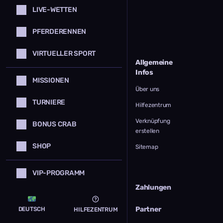
LIVE-WETTEN
PFERDERENNEN
VIRTUELLER SPORT
Allgemeine
Infos
MISSIONEN
Über uns
TURNIERE
Hilfezentrum
Verknüpfung
BONUS CRAB
erstellen
SHOP
Sitemap
VIP-PROGRAMM
Zahlungen
Partner
DEUTSCH
HILFEZENTRUM